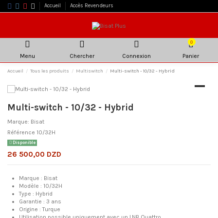
Accueil
Accès Revendeurs
0
Menu
Chercher
Connexion
Panier
Accueil
Tous les produits
Multiswitch
Multi-switch - 10/32 - Hybrid
Multi-switch - 10/32 - Hybrid
Marque:
Bisat
Référence
10/32H
Disponible
26 500,00 DZD
Marque : Bisat
Modèle : 10/32H
Type : Hybrid
Garantie : 3 ans
Origine : Turque
Utilisation possible uniquement avec un LNB Quattro.