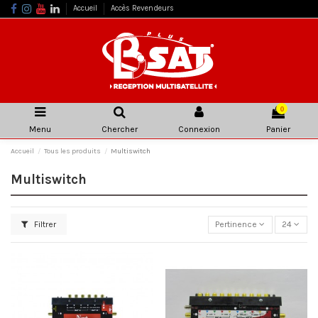
Accueil
Accès Revendeurs
0
Menu
Chercher
Connexion
Panier
Accueil
Tous les produits
Multiswitch
Multiswitch
Filtrer
Pertinence
24