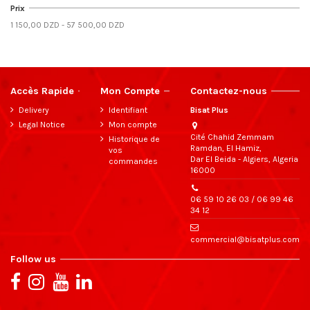
Prix
1 150,00 DZD - 57 500,00 DZD
Accès Rapide
Mon Compte
Contactez-nous
Delivery
Identifiant
Bisat Plus
Legal Notice
Mon compte
Cité Chahid Zemmam
Historique de
Ramdan, El Hamiz,
vos
Dar El Beida - Algiers, Algeria
commandes
16000
06 59 10 26 03 / 06 99 46
34 12
commercial@bisatplus.com
Follow us