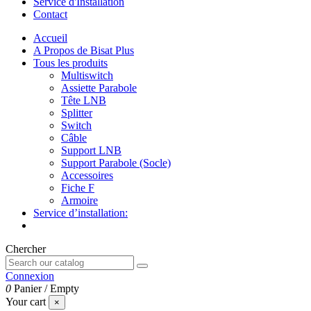
Service d'Installation
Contact
Accueil
A Propos de Bisat Plus
Tous les produits
Multiswitch
Assiette Parabole
Tête LNB
Splitter
Switch
Câble
Support LNB
Support Parabole (Socle)
Accessoires
Fiche F
Armoire
Service d’installation:
Chercher
Connexion
0
Panier
/
Empty
Your cart
×