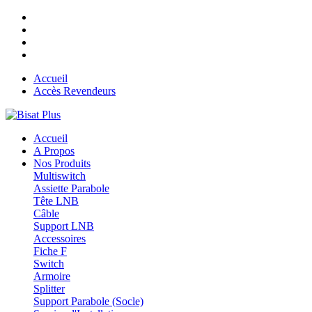
Accueil
Accès Revendeurs
Accueil
A Propos
Nos Produits
Multiswitch
Assiette Parabole
Tête LNB
Câble
Support LNB
Accessoires
Fiche F
Switch
Armoire
Splitter
Support Parabole (Socle)