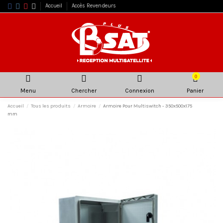
Accueil
Accès Revendeurs
0
Menu
Chercher
Connexion
Panier
Accueil
Tous les produits
Armoire
Armoire Pour Multiswitch - 350x500x175
mm