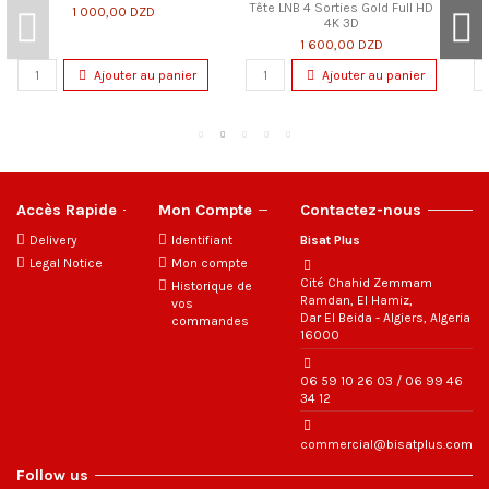
ll HD
15 000,00 DZD
65,00 DZD
nier
Ajouter au panier
Ajouter au panier
Accès Rapide
Mon Compte
Contactez-nous
Delivery
Identifiant
Bisat Plus
Legal Notice
Mon compte
Cité Chahid Zemmam
Historique de
Ramdan, El Hamiz,
vos
Dar El Beida - Algiers, Algeria
commandes
16000
06 59 10 26 03 / 06 99 46
34 12
commercial@bisatplus.com
Follow us