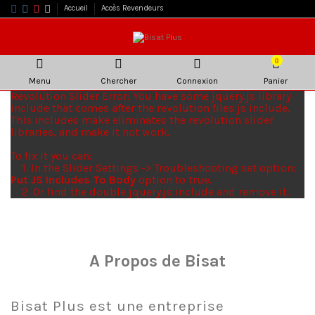
Accueil
Accès Revendeurs
0
Menu
Chercher
Connexion
Panier
Revolution Slider Error: You have some jquery.js library
include that comes after the revolution files js include.
This includes make eliminates the revolution slider
libraries, and make it not work.
To fix it you can:
1. In the Slider Settings -> Troubleshooting set option:
Put JS Includes To Body
option to true.
2. Or find the double jquery.js include and remove it.
A Propos de Bisat
Bisat Plus est une entreprise