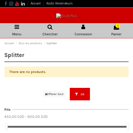
Accueil
Accès Revendeurs
0
Menu
Chercher
Connexion
Panier
Accueil
Tous les produits
Splitter
Splitter
There are no products.
ok
Effacer tout
Prix
450,00 DZD - 900,00 DZD