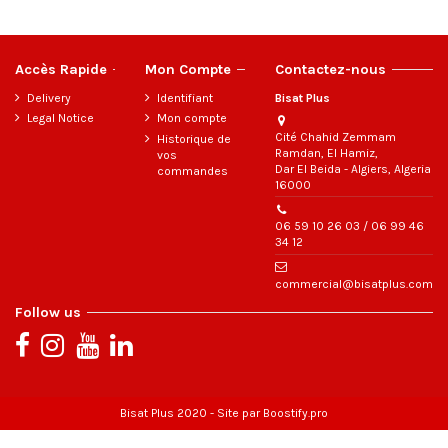
Accès Rapide
Mon Compte
Contactez-nous
Delivery
Identifiant
Bisat Plus
Legal Notice
Mon compte
Cité Chahid Zemmam
Historique de
Ramdan, El Hamiz,
vos
Dar El Beida - Algiers, Algeria
commandes
16000
06 59 10 26 03 / 06 99 46
34 12
commercial@bisatplus.com
Follow us
Bisat Plus 2020 - Site par
Boostify.pro