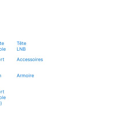
te
Tête
ole
LNB
rt
Accessoires
h
Armoire
rt
ole
)