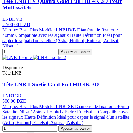
Tête LNB HV Quatro Gold Full HD 4K 3D Pour
Multiswitch
LNBHVB
2 500,00 DZD
Marque: Bisat Plus Modèle: LNBHVB Diamètre de fixation :
40mm Compatible avec les signaux Haute Définition Idéal pour
capter le signal d'un satellite (Astra, Hotbird, Eutelsat, Arabsat,
Nilsat...)
Ajouter au panier
Disponible
Tête LNB
Tête LNB 1 Sortie Gold Full HD 4K 3D
LNB1GB
500,00 DZD
Marque: Bisat Plus Modèle: LNB1SB Diamètre de fixation : 40mm
Satellite: Nilsat/ Astra / Hotbird / Badr / Eutelsat.... Compatible avec
les signaux Haute Définition Idéal pour capter le signal d'un satellite
(Astra, Hotbird, Eutelsat, Arabsat, Nilsat...)
Ajouter au panier