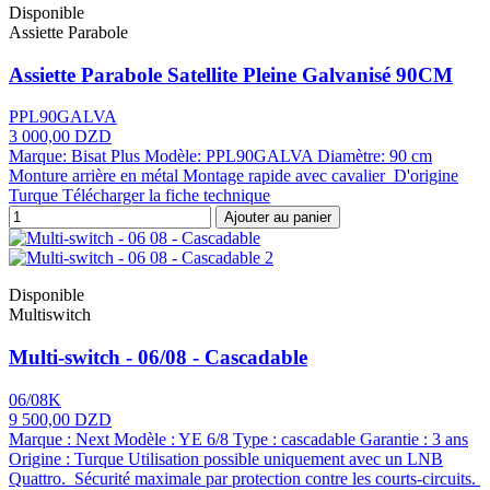
Disponible
Assiette Parabole
Assiette Parabole Satellite Pleine Galvanisé 90CM
PPL90GALVA
3 000,00 DZD
Marque: Bisat Plus Modèle: PPL90GALVA Diamètre: 90 cm
Monture arrière en métal Montage rapide avec cavalier D'origine
Turque Télécharger la fiche technique
Ajouter au panier
Disponible
Multiswitch
Multi-switch - 06/08 - Cascadable
06/08K
9 500,00 DZD
Marque : Next Modèle : YE 6/8 Type : cascadable Garantie : 3 ans
Origine : Turque Utilisation possible uniquement avec un LNB
Quattro. Sécurité maximale par protection contre les courts-circuits.