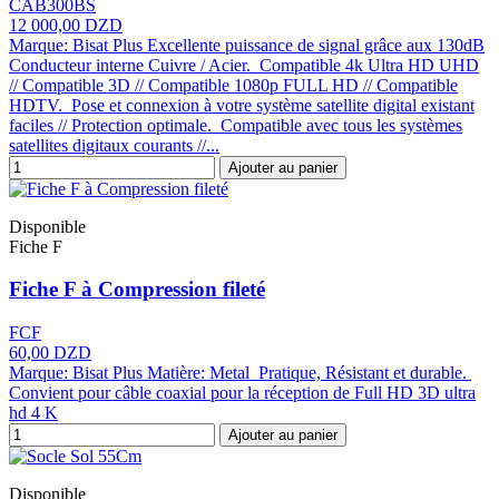
CAB300BS
12 000,00 DZD
Marque: Bisat Plus Excellente puissance de signal grâce aux 130dB
Conducteur interne Cuivre / Acier. Compatible 4k Ultra HD UHD
// Compatible 3D // Compatible 1080p FULL HD // Compatible
HDTV. Pose et connexion à votre système satellite digital existant
faciles // Protection optimale. Compatible avec tous les systèmes
satellites digitaux courants //...
Ajouter au panier
Disponible
Fiche F
Fiche F à Compression fileté
FCF
60,00 DZD
Marque: Bisat Plus Matière: Metal Pratique, Résistant et durable.
Convient pour câble coaxial pour la réception de Full HD 3D ultra
hd 4 K
Ajouter au panier
Disponible