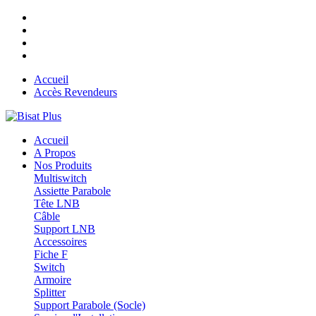
Accueil
Accès Revendeurs
Accueil
A Propos
Nos Produits
Multiswitch
Assiette Parabole
Tête LNB
Câble
Support LNB
Accessoires
Fiche F
Switch
Armoire
Splitter
Support Parabole (Socle)