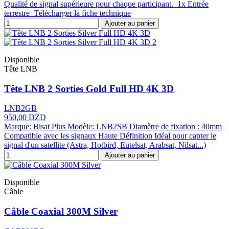
Qualité de signal supérieure pour chaque participant. 1x Entrée
terrestre Télécharger la fiche technique
Ajouter au panier
Disponible
Tête LNB
Tête LNB 2 Sorties Gold Full HD 4K 3D
LNB2GB
950,00 DZD
Marque: Bisat Plus Modèle: LNB2SB Diamètre de fixation : 40mm
Compatible avec les signaux Haute Définition Idéal pour capter le
signal d'un satellite (Astra, Hotbird, Eutelsat, Arabsat, Nilsat...)
Ajouter au panier
Disponible
Câble
Câble Coaxial 300M Silver