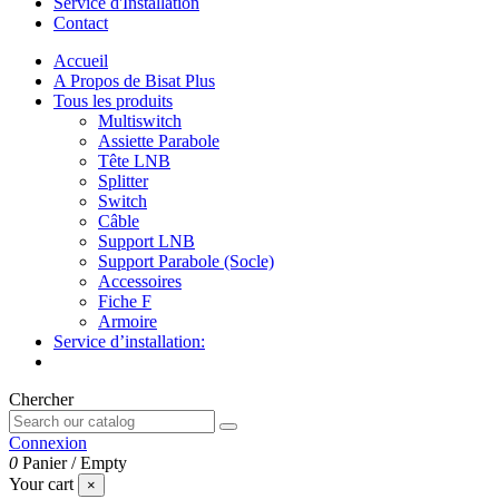
Service d'Installation
Contact
Accueil
A Propos de Bisat Plus
Tous les produits
Multiswitch
Assiette Parabole
Tête LNB
Splitter
Switch
Câble
Support LNB
Support Parabole (Socle)
Accessoires
Fiche F
Armoire
Service d’installation:
Chercher
Connexion
0
Panier
/
Empty
Your cart
×