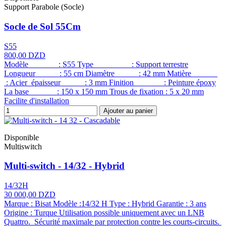
Support Parabole (Socle)
Socle de Sol 55Cm
S55
800,00 DZD
Modèle : S55 Type : Support terrestre
Longueur : 55 cm Diamètre : 42 mm Matière
: Acier épaisseur : 3 mm Finition : Peinture époxy
La base : 150 x 150 mm Trous de fixation : 5 x 20 mm
Facilite d'installation
Ajouter au panier
Disponible
Multiswitch
Multi-switch - 14/32 - Hybrid
14/32H
30 000,00 DZD
Marque : Bisat Modèle :14/32 H Type : Hybrid Garantie : 3 ans
Origine : Turque Utilisation possible uniquement avec un LNB
Quattro. Sécurité maximale par protection contre les courts-circuits.