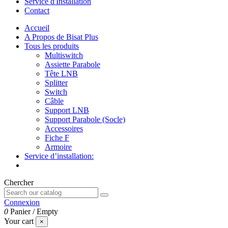
Service d'Installation
Contact
Accueil
A Propos de Bisat Plus
Tous les produits
Multiswitch
Assiette Parabole
Tête LNB
Splitter
Switch
Câble
Support LNB
Support Parabole (Socle)
Accessoires
Fiche F
Armoire
Service d’installation:
Chercher
Connexion
0
Panier
/
Empty
Your cart
×