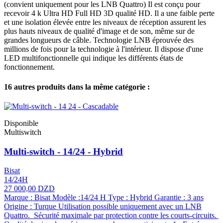
(convient uniquement pour les LNB Quattro) Il est conçu pour
recevoir 4 k Ultra HD Full HD 3D qualité HD. Il a une faible perte
et une isolation élevée entre les niveaux de réception assurent les
plus hauts niveaux de qualité d'image et de son, même sur de
grandes longueurs de câble. Technologie LNB éprouvée des
millions de fois pour la technologie à l'intérieur. Il dispose d'une
LED multifonctionnelle qui indique les différents états de
fonctionnement.
16 autres produits dans la même catégorie :
Disponible
Multiswitch
Multi-switch - 14/24 - Hybrid
Bisat
14/24H
27 000,00 DZD
Marque : Bisat Modèle :14/24 H Type : Hybrid Garantie : 3 ans
Origine : Turque Utilisation possible uniquement avec un LNB
Quattro. Sécurité maximale par protection contre les courts-circuits.