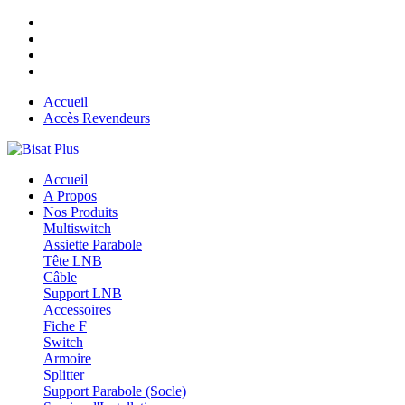
Accueil
Accès Revendeurs
Accueil
A Propos
Nos Produits
Multiswitch
Assiette Parabole
Tête LNB
Câble
Support LNB
Accessoires
Fiche F
Switch
Armoire
Splitter
Support Parabole (Socle)