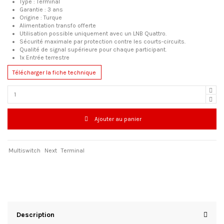
Type : Terminal
Garantie : 3 ans
Origine : Turque
Alimentation transfo offerte
Utilisation possible uniquement avec un LNB Quattro.
Sécurité maximale par protection contre les courts-circuits.
Qualité de signal supérieure pour chaque participant.
1x Entrée terrestre
Télécharger la fiche technique
Ajouter au panier
Multiswitch
Next
Terminal
Description