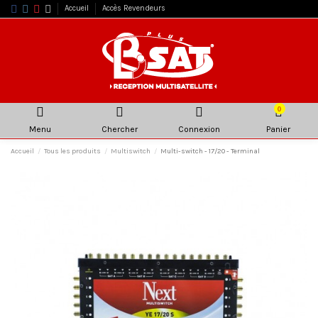
Accueil
Accès Revendeurs
0
Menu
Chercher
Connexion
Panier
Accueil
Tous les produits
Multiswitch
Multi-switch - 17/20 - Terminal