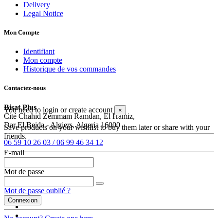
Delivery
Legal Notice
Mon Compte
Identifiant
Mon compte
Historique de vos commandes
Contactez-nous
Bisat Plus
You need to login or create account
×
Cité Chahid Zemmam Ramdan, El Hamiz,
Dar El Beida - Algiers, Algeria 16000
Save products on your wishlist to buy them later or share with your
friends.
06 59 10 26 03 / 06 99 46 34 12
E-mail
commercial@bisatplus.com
Mot de passe
Follow us
Mot de passe oublié ?
Connexion