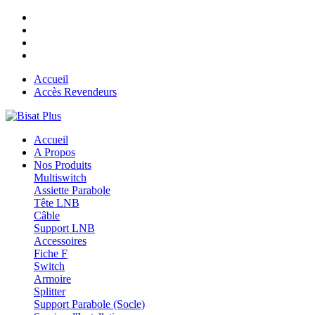
Accueil
Accès Revendeurs
Accueil
A Propos
Nos Produits
Multiswitch
Assiette Parabole
Tête LNB
Câble
Support LNB
Accessoires
Fiche F
Switch
Armoire
Splitter
Support Parabole (Socle)