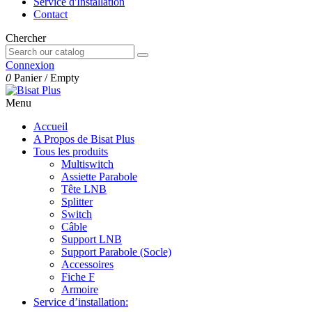
Service d'Installation
Contact
Chercher
Connexion
0
Panier
/
Empty
Menu
Accueil
A Propos de Bisat Plus
Tous les produits
Multiswitch
Assiette Parabole
Tête LNB
Splitter
Switch
Câble
Support LNB
Support Parabole (Socle)
Accessoires
Fiche F
Armoire
Service d’installation: