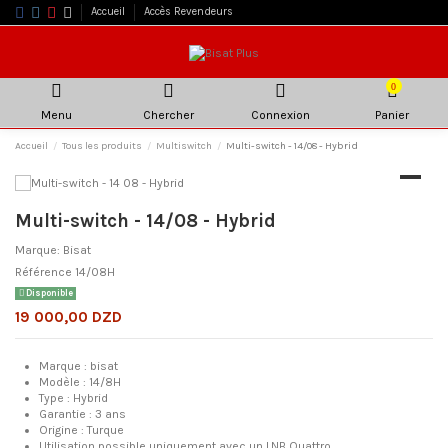
Accueil
Accès Revendeurs
0
Menu
Chercher
Connexion
Panier
Accueil
Tous les produits
Multiswitch
Multi-switch - 14/08 - Hybrid
Multi-switch - 14/08 - Hybrid
Marque:
Bisat
Référence
14/08H
Disponible
19 000,00 DZD
Marque : bisat
Modèle : 14/8H
Type : Hybrid
Garantie : 3 ans
Origine : Turque
Utilisation possible uniquement avec un LNB Quattro.