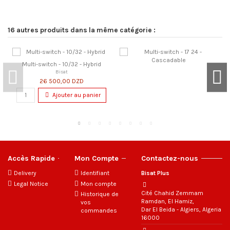
16 autres produits dans la même catégorie :
Multi-switch - 10/32 - Hybrid
Bisat
26 500,00 DZD
Ajouter au panier
Accès Rapide
Mon Compte
Contactez-nous
Delivery
Identifiant
Bisat Plus
Legal Notice
Mon compte
Cité Chahid Zemmam
Historique de
Ramdan, El Hamiz,
vos
Dar El Beida - Algiers, Algeria
commandes
16000