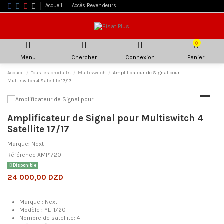
Accueil
Accès Revendeurs
0
Menu
Chercher
Connexion
Panier
Accueil
Tous les produits
Multiswitch
Amplificateur de Signal pour
Multiswitch 4 Satellite 17/17
Amplificateur de Signal pour Multiswitch 4
Satellite 17/17
Marque:
Next
Référence
AMP1720
Disponible
24 000,00 DZD
Marque : Next
Modèle : YE-1720
Nombre de satellite: 4