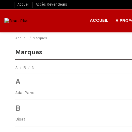
Accueil
Accès Revendeurs
ACCUEIL
A PROP
Accueil
Marques
Marques
A
/
B
/
N
A
Adal Pano
B
Bisat