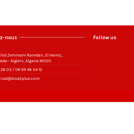
ez-nous
Follow us
ahid Zemmam Ramdan, El Hamiz,
eida - Algiers, Algeria 16000
 26 03 / 06 99 46 34 12
cial@bisatplus.com